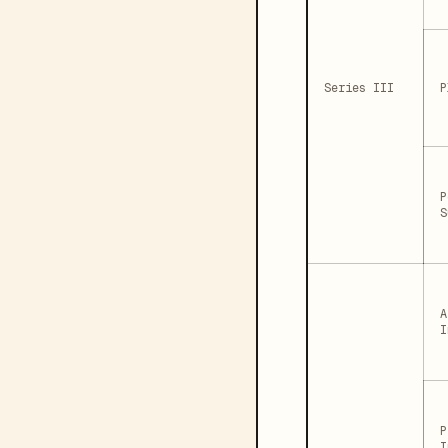
Series III
P
P
S
A
I
P
I