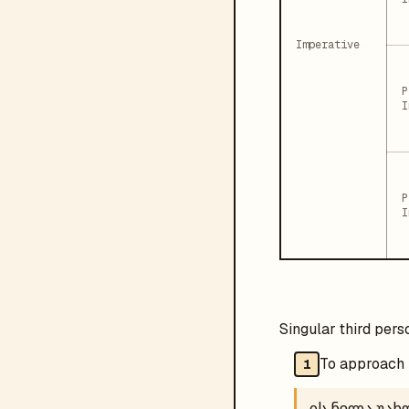
Imperative
P
I
P
I
Singular third pers
To approach
1
ის ნელა უა