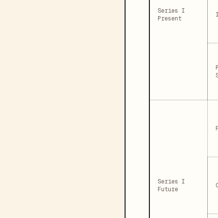
Series I
Present
Series I
Future