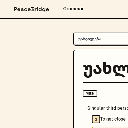
PeaceBridge
Grammar
უახ
VERB
Singular third pers
To get close
1