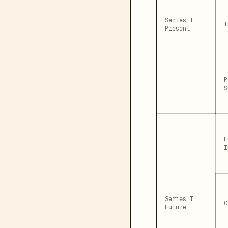
Series I
I
Present
P
S
F
I
Series I
C
Future