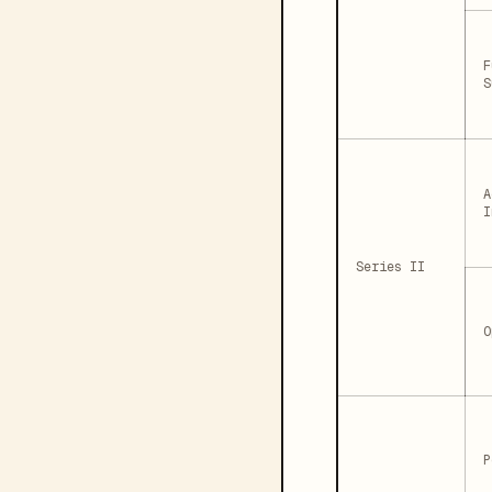
F
S
A
I
Series II
O
P