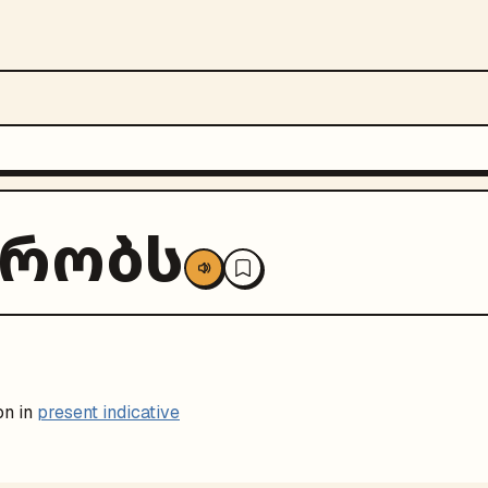
ირობს
on in
present indicative