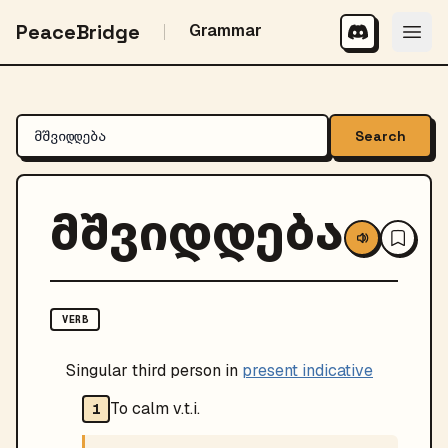
PeaceBridge
Grammar
Search
მშვიდდება
VERB
Singular third person in
present indicative
To calm v.t.i.
1