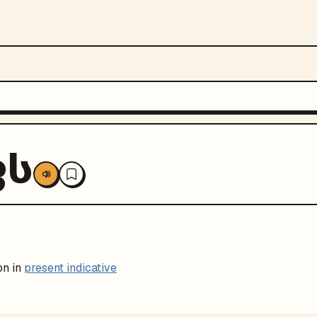
ფს
on in
present indicative