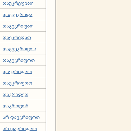
დაუკრეფიათ
დაგვეკრიფა
დაგეკრიფათ
დაეკრიფათ
დაგვეკრიფოს
დაგეკრიფოთ
დაეკრიფოთ
დავკრიფოთ
დაკრიფეთ
დაკრიფონ
არ დავკრიფოთ
არ დაკრიფოთ