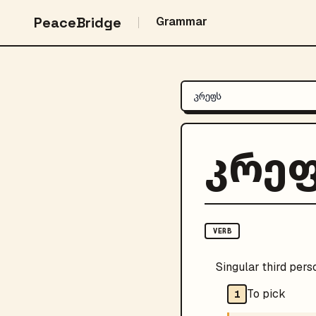
PeaceBridge
Grammar
კრე
VERB
Singular third pers
To pick
1