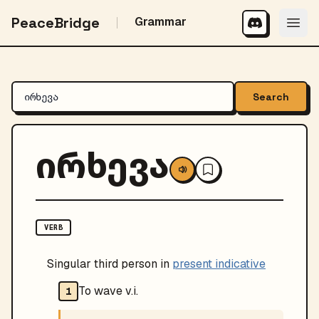
PeaceBridge
Grammar
Search
ირხევა
VERB
Singular third person in
present indicative
To wave v.i.
1