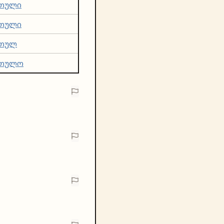
თული
თული
თულ
რთულო