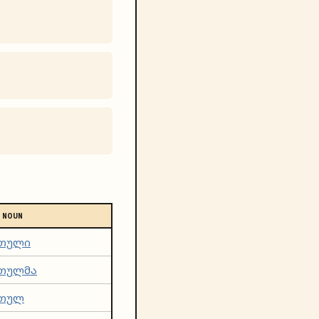
 NOUN
თული
თულმა
თულ