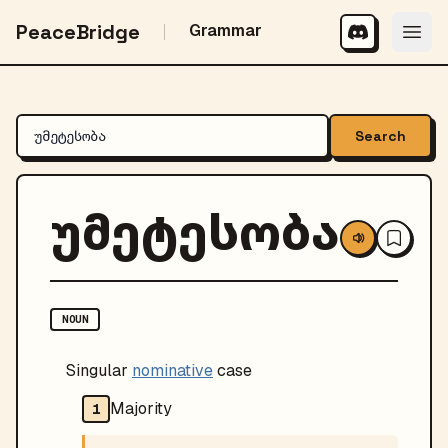
PeaceBridge
Grammar
Search
უმეტესობა
NOUN
Singular
nominative
case
Majority
1