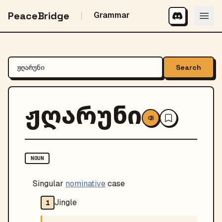
PeaceBridge
Grammar
Search
ჟღარუნი
NOUN
Singular
nominative
case
Jingle
1