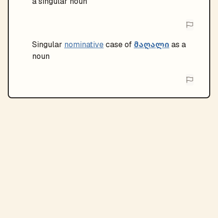
a singular noun
მაღალი
Singular
nominative
case of
as a
noun