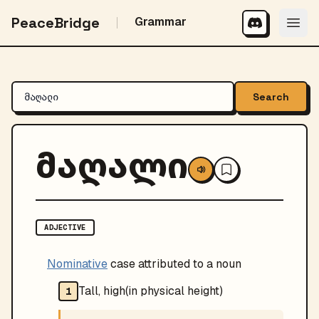
PeaceBridge
Grammar
Search
მაღალი
ADJECTIVE
Nominative
case attributed to a noun
Tall, high(in physical height)
1