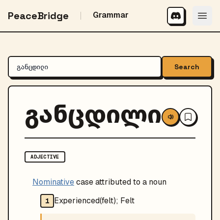
PeaceBridge
Grammar
Search
განცდილი
ADJECTIVE
Nominative
case attributed to a noun
Experienced(felt); Felt
1