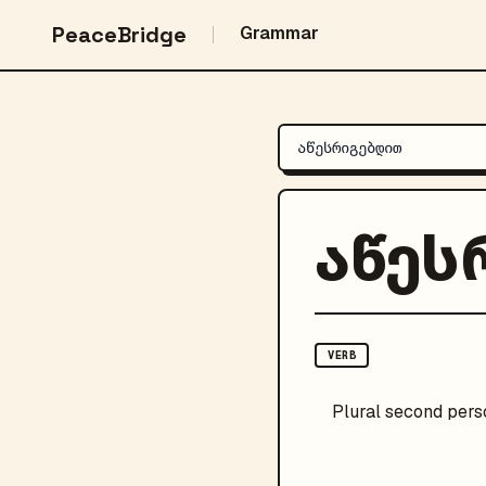
PeaceBridge
Grammar
აწეს
VERB
Plural
second pers