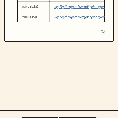
აღწერილობად
აღწერილობება
Adverbial
აღწერილობავ
აღწერილობებო
Vocative