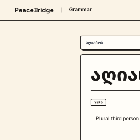
PeaceBridge
Grammar
აღი
VERB
Plural
third person