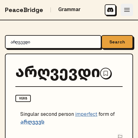
PeaceBridge
Grammar
Search
არღვევდი
VERB
Singular
second person
imperfect
form of
არღვევს