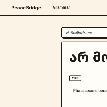
PeaceBridge
Grammar
არ მ
VERB
Plural
second pers