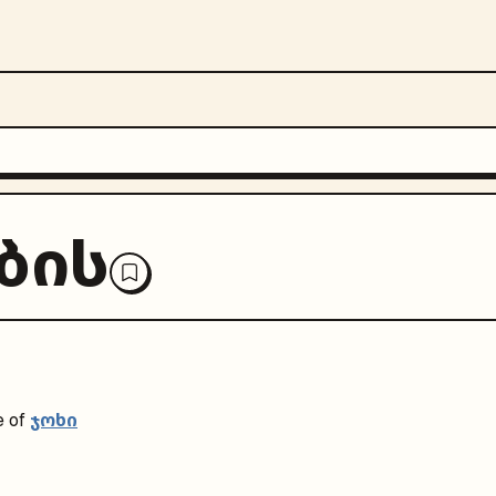
ბის
ჯოხი
 of