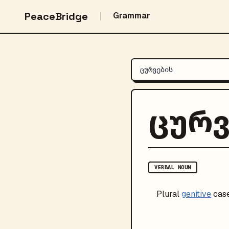
PeaceBridge
Grammar
ცურვ
VERBAL NOUN
Plural
genitive
case