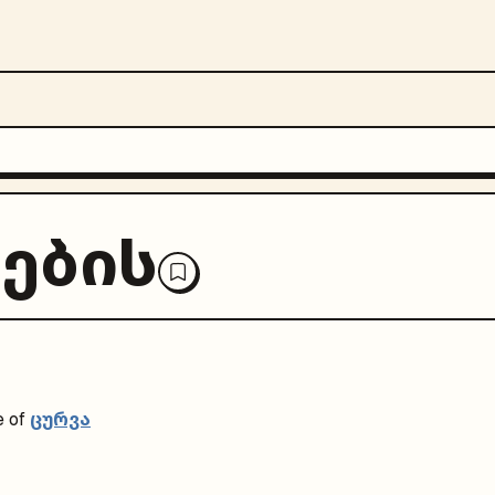
ების
ცურვა
 of