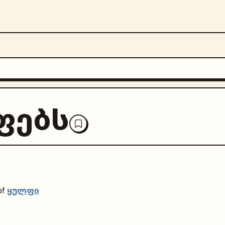
ფებს
ყულფი
of