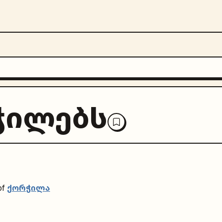
ჭილებს
ქორჭილა
of