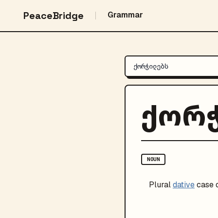
PeaceBridge
Grammar
ქორ
NOUN
Plural
dative
case 