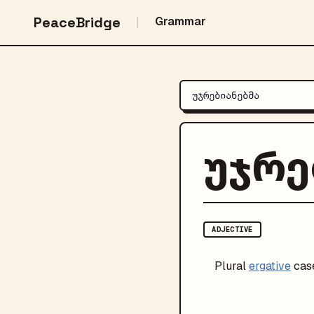
PeaceBridge
Grammar
უჯრე
ADJECTIVE
Plural
ergative
cas