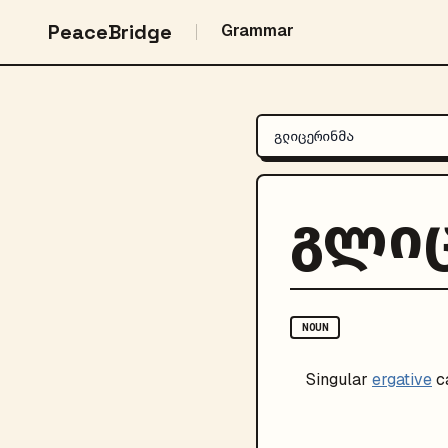
PeaceBridge
Grammar
გლიც
NOUN
Singular
ergative
c