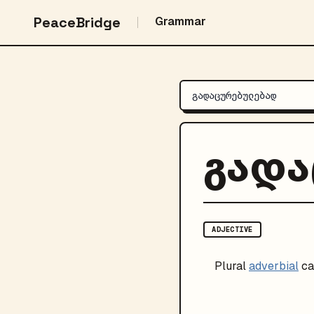
PeaceBridge
Grammar
გად
ADJECTIVE
Plural
adverbial
ca