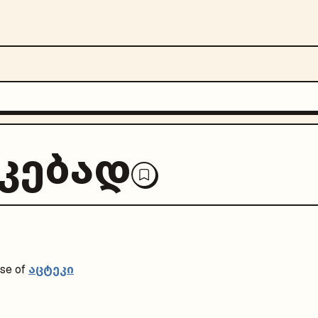
კებად
აცტეკი
se of